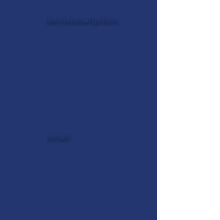
Betriebshaftpflicht
Die Haftpflichtversicherung deckt Risiken
im Zusammenhang mit Ihrer
betrieblichen Tätigkeit ab. Das umfasst
Personenschäden, Sachschäden,
Vermögensschäden, Umweltschäden
und Schäden durch Ihre Produkte oder
Dienstleistungen.
Inhalt
Die Inhaltsversicherung schützt das
Inventar und die Einrichtung Ihres
Unternehmens. Die optionale
Betriebsunterbrechungs-
versicherung sichert den Umsatzausfall
bei einem zeitweiligen Betriebsstillstand
ab.