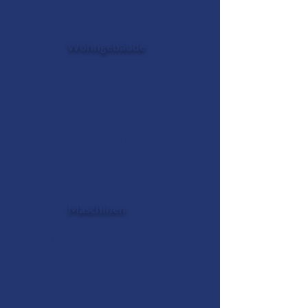
Wohngebäude
Die Haftpflichtversicherung deckt Risiken
im Zusammenhang mit Ihrer
betrieblichen Tätigkeit ab. Das umfasst
Personenschäden, Sachschäden,
Vermögensschäden, Umweltschäden
und Schäden durch Ihre Produkte oder
Dienstleistungen.
Maschinen
Die Haftpflichtversicherung deckt Risiken
im Zusammenhang mit Ihrer
betrieblichen Tätigkeit ab. Das umfasst
Personenschäden, Sachschäden,
Vermögensschäden, Umweltschäden
und Schäden durch Ihre Produkte oder