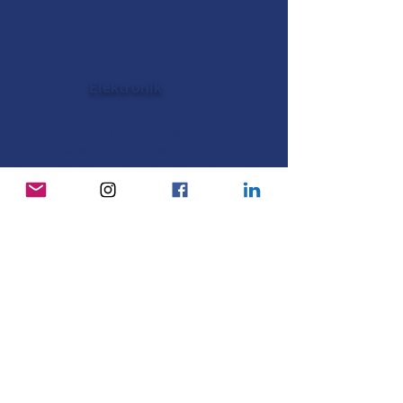
Dienstleistungen.
Elektronik
Analog der Maschinenversicherung
können wir auch technische Anlagen oder
Geräte, sowie die damit verbundene
Software absichern.
Rechtsschutz
Die Haftpflichtversicherung deckt Risiken
im Zusammenhang mit Ihrer
betrieblichen Tätigkeit ab. Das umfasst
Personenschäden, Sachschäden,
Vermögensschäden, Umweltschäden
und Schäden durch Ihre Produkte oder