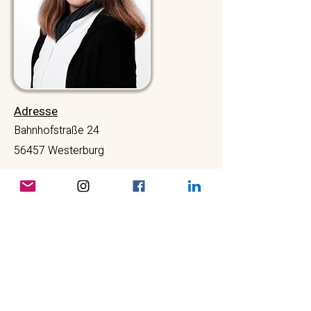
Adresse
Bahnhofstraße 24
56457 Westerburg
Telefonnummer
02663 91142-15
Email
petra.stoeppler@vb-c.de