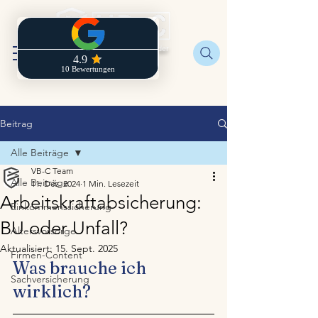
Regionaldirektion der
Zurich
Beitrag
Alle Beiträge
VB-C Team
Alle Beiträge
11. Dez. 2024
1 Min. Lesezeit
Arbeitskraftabsicherung:
Einkommenssicherung
BU oder Unfall?
Altersvorsorge
Aktualisiert:
15. Sept. 2025
Firmen-Content
Was brauche ich 
Sachversicherung
wirklich?