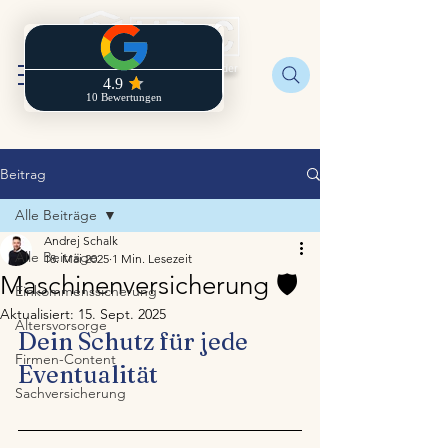
Regionaldirektion der
Zurich
Beitrag
Alle Beiträge
Andrej Schalk
Alle Beiträge
18. Mai 2025
1 Min. Lesezeit
Maschinenversicherung 🛡️
Einkommenssicherung
Aktualisiert:
15. Sept. 2025
Altersvorsorge
Dein Schutz für jede 
Firmen-Content
Eventualität
Sachversicherung