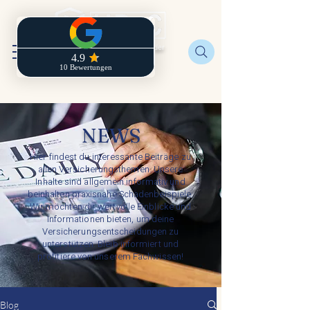
Regionaldirektion der
Zurich
NEWS
Hier findest du interessante Beiträge zu
allen Versicherungsthemen. Unsere
Inhalte sind allgemein informativ und
beinhalten praxisnahe Schadenbeispiele.
Wir möchten dir wertvolle Einblicke und
Informationen bieten, um deine
Versicherungsentscheidungen zu
unterstützen. Bleib informiert und
profitiere von unserem Fachwissen!
Blog