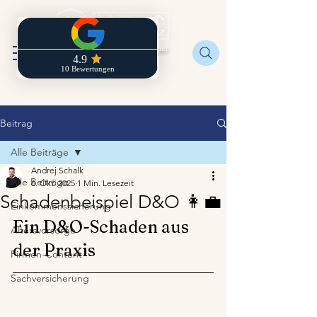
Regionaldirektion der
Zurich
Beitrag
Alle Beiträge
Andrej Schalk
Alle Beiträge
6. Okt. 2025
1 Min. Lesezeit
Schadenbeispiel D&O 👩‍💼
Einkommenssicherung
Ein D&O-Schaden aus 
Altersvorsorge
der Praxis
Firmen-Content
Sachversicherung