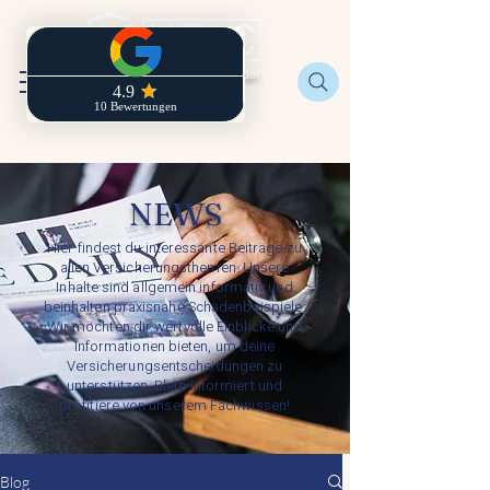
Regionaldirektion der
Zurich
NEWS
Hier findest du interessante Beiträge zu
allen Versicherungsthemen. Unsere
Inhalte sind allgemein informativ und
beinhalten praxisnahe Schadenbeispiele.
Wir möchten dir wertvolle Einblicke und
Informationen bieten, um deine
Versicherungsentscheidungen zu
unterstützen. Bleib informiert und
profitiere von unserem Fachwissen!
Blog