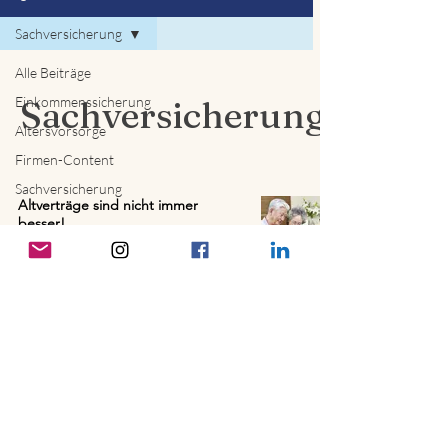
Sachversicherung
Alle Beiträge
Einkommenssicherung
Sachversicherung
Altersvorsorge
Firmen-Content
Sachversicherung
Altverträge sind nicht immer
besser!
Lena Wagner
9. Dez. 2025
3 Min. Lesezeit