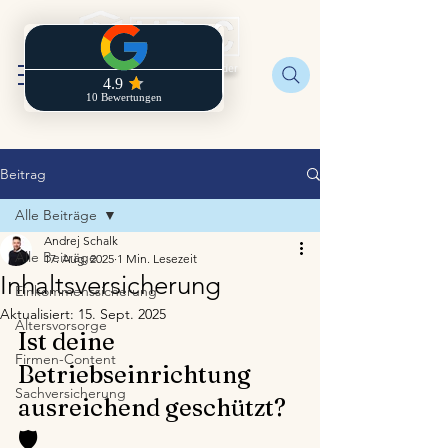
Regionaldirektion der
Zurich
Beitrag
Alle Beiträge
Andrej Schalk
Alle Beiträge
17. Aug. 2025
1 Min. Lesezeit
Inhaltsversicherung
Einkommenssicherung
Aktualisiert:
15. Sept. 2025
Altersvorsorge
Ist deine 
Firmen-Content
Betriebseinrichtung 
Sachversicherung
ausreichend geschützt? 
🛡️