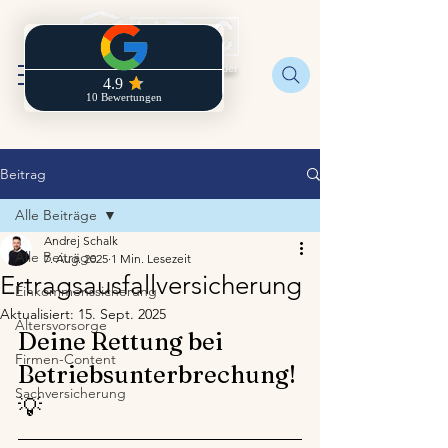
Regionaldirektion der
Zurich
Beitrag
Alle Beiträge
Andrej Schalk
Alle Beiträge
7. Aug. 2025
1 Min. Lesezeit
Ertragsausfallversicherung
Einkommenssicherung
Aktualisiert:
15. Sept. 2025
Altersvorsorge
Deine Rettung bei 
Firmen-Content
Betriebsunterbrechung! 
Sachversicherung
💡