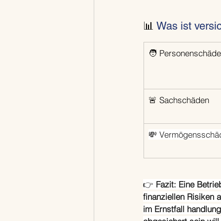
📊 
Was ist versi
🧑 Personenschäd
🚨 Sachschäden
💸 Vermögensschä
👉 
Fazit: Eine Betri
finanziellen Risike
im Ernstfall handlung