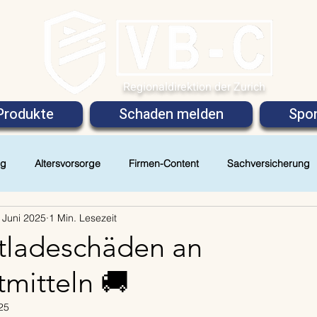
Regionaldirektion der Zurich
Produkte
Schaden melden
Spon
ng
Altersvorsorge
Firmen-Content
Sachversicherung
 Juni 2025
1 Min. Lesezeit
tladeschäden an
tmitteln 🚚
25