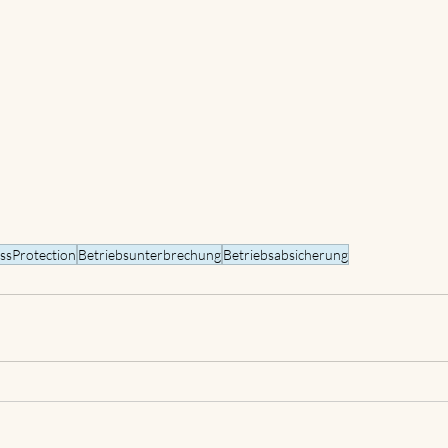
ssProtection
Betriebsunterbrechung
Betriebsabsicherung