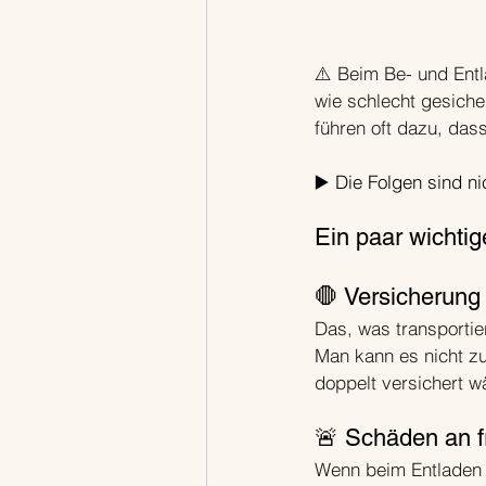
⚠️ Beim Be- und Ent
wie schlecht gesich
führen oft dazu, das
▶️ Die Folgen sind n
Ein paar wichti
🛑 Versicherung
Das, was transportier
Man kann es nicht zu
doppelt versichert w
🚨 Schäden an 
Wenn beim Entladen 