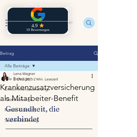
Regionaldirektion der
Zurich
Beitrag
Alle Beiträge
Lena Wagner
Alle Beiträge
2. Dez. 2025
2 Min. Lesezeit
Krankenzusatzversicherung
Einkommenssicherung
als Mitarbeiter-Benefit
Altersvorsorge
Gesundheit, die 
Firmen-Content
verbindet
Sachversicherung