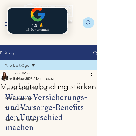
Regionaldirektion der
Zurich
Beitrag
Alle Beiträge
Lena Wagner
Alle Beiträge
3. Nov. 2025
2 Min. Lesezeit
Mitarbeiterbindung stärken
Einkommenssicherung
Warum Versicherungs- 
Altersvorsorge
und Vorsorge-Benefits 
Firmen-Content
den Unterschied 
Sachversicherung
machen