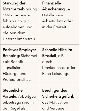
Stärkung der 
Finanzielle 
Mitarbeiterbindung
Absicherung
 bei 
:
 Mitarbeitende 
Unfällen am 
fühlen sich gut 
Arbeitsplatz oder 
aufgehoben und 
in der Freizeit.
bleiben dem 
Unternehmen treu.
Positives Employer 
Schnelle Hilfe im 
Branding:
 Sicherhei
Ernstfall
, z. B. 
t als Benefit 
durch 
signalisiert 
Krankenhaus- oder 
Fürsorge und 
Reha-Leistungen.
Professionalität.
Steuerliche 
Beruhigendes 
Vorteile:
 Arbeitgeb
Sicherheitsgefühl
, 
erbeiträge sind in 
das Motivation 
der Regel als 
und Vertrauen 