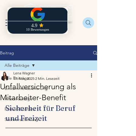
Regionaldirektion der
Zurich
Beitrag
Alle Beiträge
Lena Wagner
Alle Beiträge
17. Nov. 2025
2 Min. Lesezeit
Unfallversicherung als
Einkommenssicherung
Mitarbeiter-Benefit
Altersvorsorge
Sicherheit für Beruf 
Firmen-Content
und Freizeit
Sachversicherung