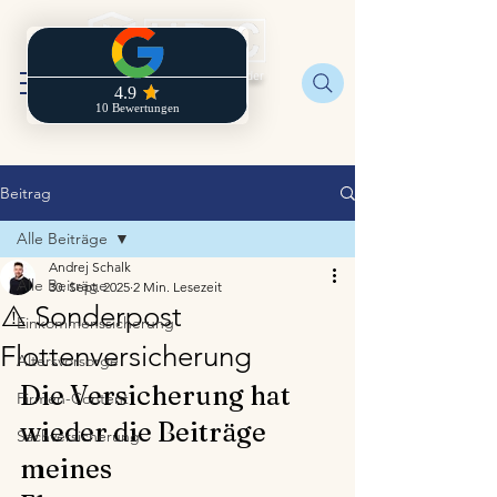
Regionaldirektion der
Zurich
Beitrag
Alle Beiträge
Andrej Schalk
Alle Beiträge
30. Sept. 2025
2 Min. Lesezeit
⚠️ Sonderpost
Einkommenssicherung
Flottenversicherung
Altersvorsorge
Die Versicherung hat 
Firmen-Content
wieder die Beiträge 
Sachversicherung
meines 