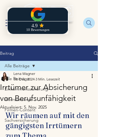
Regionaldirektion der
Zurich
Beitrag
Alle Beiträge
Lena Wagner
Alle Beiträge
18. Dez. 2024
3 Min. Lesezeit
Irrtümer zur Absicherung
Einkommenssicherung
von Berufsunfähigkeit
Altersvorsorge
Aktualisiert:
5. Nov. 2025
Firmen-Content
Wir räumen auf mit den 
Sachversicherung
gängigsten Irrtümern 
zum Thema 